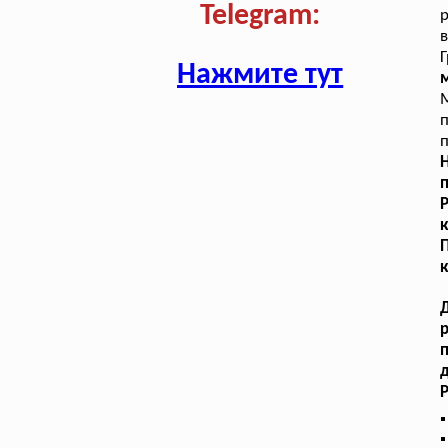
Telegram:
в
Г
Нажмите тут
м
п
Н
п
к
к
п
д
Р