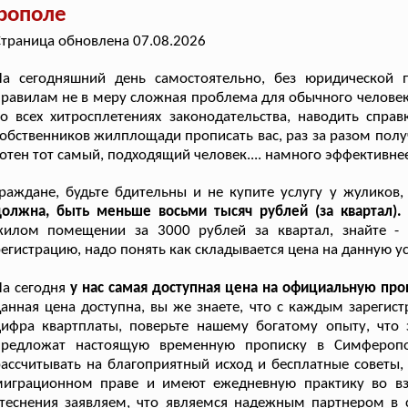
рополе
траница обновлена 07.08.2026
На сегодняшний день самостоятельно, без юридической 
равилам не в меру сложная проблема для обычного человека
о всех хитросплетениях законодательства, наводить спра
обственников жилплощади прописать вас, раз за разом полу
отен тот самый, подходящий человек.... намного эффективнее
раждане, будьте бдительны и не купите услугу у жуликов
должна, быть меньше восьми тысяч рублей (за квартал)
жилом помещении за 3000 рублей за квартал, знайте - 
егистрацию, надо понять как складывается цена на данную ус
а сегодня
у нас самая доступная цена на официальную пр
анная цена доступна, вы же знаете, что с каждым зареги
цифра квартплаты, поверьте нашему богатому опыту, что
предложат настоящую временную прописку в Симфероп
ассчитывать на благоприятный исход и бесплатные советы,
миграционном праве и имеют ежедневную практику во в
теснения заявляем, что являемся надежным партнером в 