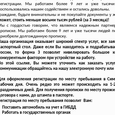
регистрации. Мы работаем более 9 лет и уже тысячи
оспользовались нашим содействием и остались довольны.
раждане, будьте внимательны и не покупайте документы у 
ожет, стоить меньше восьми тысяч рублей (за 3 месяца)!
Мы с гордостью говорим, что являемся надежным партне
рописке. Мы работаем более 9 лет и уже тысячи людей п
приобрели долгожданную прописку.
аша организация оказывает широкий спектр услуг, все з
аспортный стол. Даже если Вы находитесь и подрабатывае
России, то форма 3 позволит нивелировать большое ко
онкурентным фактором при устройстве на работу.
По этой ссылке, Вы можете уточнить как заказать усл
оммуникации обращайтесь на нашу электронную почту или о
Для оформления регистрации по месту пребывания в Сим
рабочих дня. Очень редко это может происходить на 1
раздничных дней. Для получения прописки по месту прожи
оговора с нами, до штампа в паспорте.
егистрация по месту пребывания позволит Вам:
Поставить автомобиль на учет в ГИБДД
Работать в государственных органах