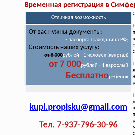
Временная регистрация в Симфе
С
Отличная возможность
От вас нужны документы:
п
в
- паспорта гражданина РФ;
с
Стоимость наших услугу:
с
от 8 000
рублей - 1 человек (квартал)
от 7 000
Г
рублей - 1 взрослый
Бесплатно
ребенок
р
Н
д
kupi.propisku@gmail.com
р
Тел. 7-937-796-30-96
с